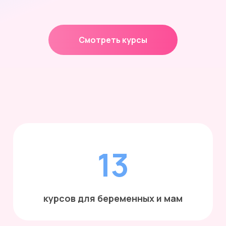
Смотреть курсы
Вы узнаете все о грудном вскармливании новорожденных,
лактация, лактостаз, кормление грудью, купание
новорожденного, поить ли водичкой новорожденного,
докорм смесью, вода грудничкам, смешанное
вскармливание, искусственное вскармливание
13
курсов для беременных и мам