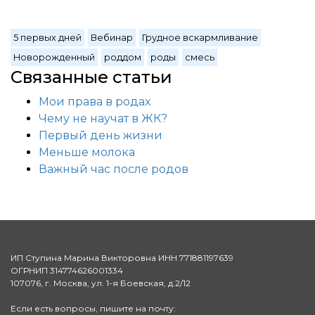
5 первых дней
Вебинар
Грудное вскармливание
Новорожденный
роддом
роды
смесь
Связанные статьи
Мои права в родах
Чему не научат в ЖК?
Первый день жизни
Меньше молока
Важный час после родов
ИП Ступина Марина Викторовна ИНН 771881197639
ОГРНИП 314774626001334
107076, г. Москва, ул. 1-я Боевская, д.2/12
Если есть вопросы, пишите на почту: