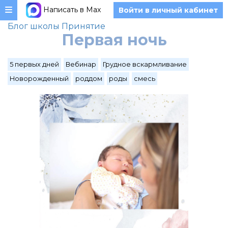
Написать в Max
Войти в личный кабинет
Блог школы Принятие
Первая ночь
5 первых дней
Вебинар
Грудное вскармливание
Новорожденный
роддом
роды
смесь