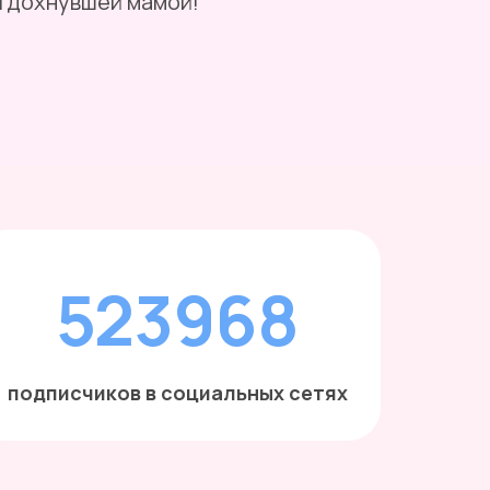
отдохнувшей мамой!
ание новорожденного, поить ли водичкой
ливание
523968
подписчиков в социальных сетях