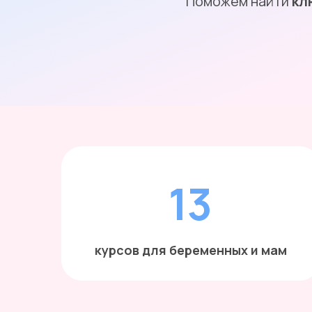
Поможем найти
кл
Вы узнаете все о грудном вскармливании ново
новорожденного, докорм смесью, вода грудн
13
курсов для беременных и мам