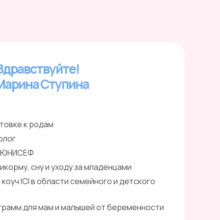
Здравствуйте!
Марина Ступина
товке к родам
олог
З/ЮНИСЕФ
икорму, сну и уходу за младенцами
оуч ICI в области семейного и детского
грамм для мам и малышей от беременности