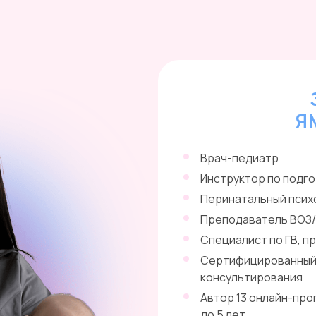
Я 
Врач-педиатр
Инструктор по подго
Перинатальный псих
Преподаватель ВО
Специалист по ГВ, пр
Сертифицированный к
консультирования
Автор 13 онлайн-про
до 5 лет