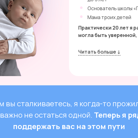
Основатель школы «
Мама троих детей
Практически 20 лет я 
могла быть уверенной,
Читать больше ↓
ем вы сталкиваетесь, я когда-то прожи
к важно не остаться одной.
Теперь я р
поддержать вас на этом пути