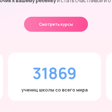
ючик к вашему ребенку
и стать счастливой и 
Смотреть курсы
рожденных, лактация, лактостаз, кормление грудью, куп
ичкам, смешанное вскармливание, искусственное вскарм
31869
учениц школы со всего мира