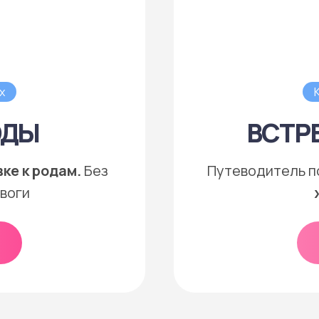
х
ОДЫ
ВСТР
ке к родам.
Без
Путеводитель п
евоги