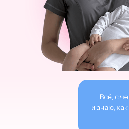
Всё, с ч
и знаю, ка