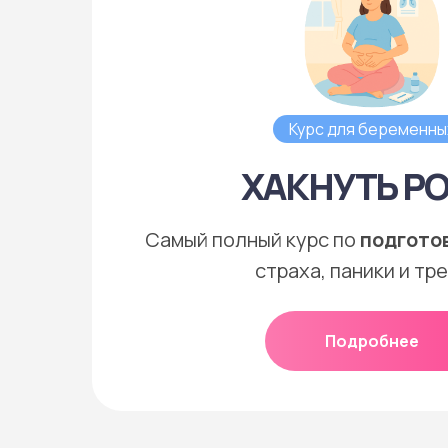
Курс для беременны
ХАКНУТЬ Р
Самый полный курс по
подготов
страха, паники и тр
Подробнее