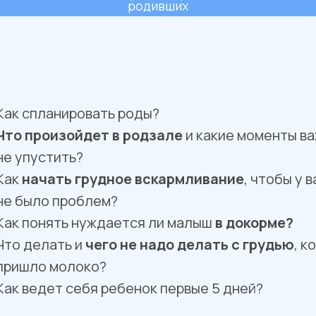
родивших
Как спланировать роды?
Что произойдет в родзале
и какие моменты в
не упустить?
Как
начать грудное вскармливание
, чтобы у в
не было проблем?
Как понять нуждается ли малыш
в докорме?
Что делать и
чего не надо делать с грудью
, к
пришло молоко?
Как ведет себя ребенок первые 5 дней?