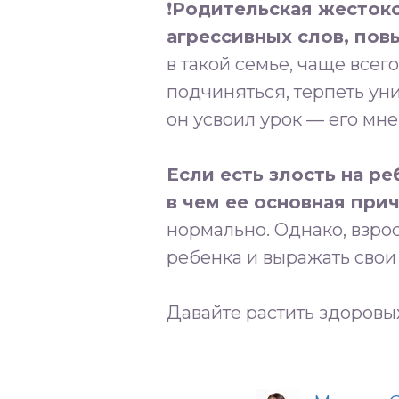
❗️
Родительская жестоко
агрессивных слов, пов
в такой семье, чаще всег
подчиняться, терпеть уни
он усвоил урок — его мне
⠀
Если есть злость на ре
в чем ее основная при
нормально. Однако, взр
ребенка и выражать свои
⠀
Давайте растить здоровых