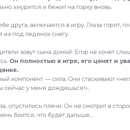
льно хмурится и бежит на горку вновь.
ебе друга, включается в игру. Глаза горят, 
 из-под ледянок снегу.
ители зовут сына домой. Егор не хочет слыш
сь.
Он полностью в игре, его ценят и ув
дянке.
вный компонент — сила. Они стаскивают «н
 ты сейчас у меня дождешься!».
аза, опустились плечи. Он не смотрит в стор
ень боится, что будет дальше...