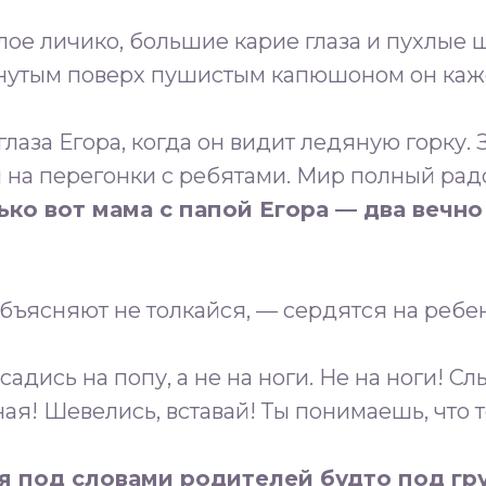
лое личико, большие карие глаза и пухлые 
янутым поверх пушистым капюшоном он каж
лаза Егора, когда он видит ледяную горку.
я на перегонки с ребятами. Мир полный ра
ько вот мама с папой Егора — два вечн
бъясняют не толкайся, — сердятся на ребе
адись на попу, а не на ноги. Не на ноги! С
ая! Шевелись, вставай! Ты понимаешь, что 
я под словами родителей будто под гр