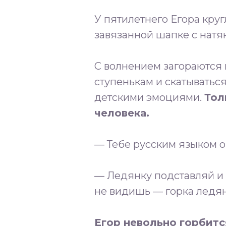
У пятилетнего Егора круг
завязанной шапке с нат
⠀
С волнением загораются г
ступенькам и скатыватьс
детскими эмоциями.
Тол
человека.
⠀
— Тебе русским языком о
⠀
— Ледянку подставляй и с
не видишь — горка ледян
⠀
Егор невольно горбитс