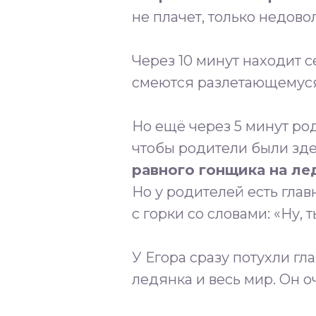
не плачет, только недово
⠀
Через 10 минут находит с
смеются разлетающемуся
⠀
Но ещё через 5 минут род
чтобы родители были зде
равного гонщика на ле
Но у родителей есть гла
с горки со словами: «Ну,
⠀
У Егора сразу потухли гл
ледянка и весь мир. Он оч
⠀