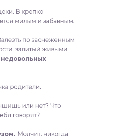
щеки. В крепко
ется милым и забавным.
 Залезть по заснеженным
дости, залитый живыми
о недовольных
нка родители.
лышишь или нет? Что
тебя говорят?
узом.
Молчит, никогда