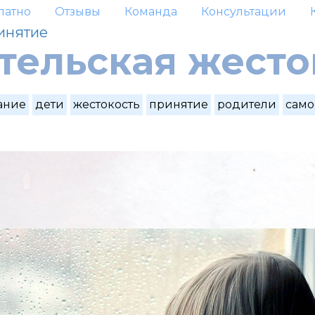
латно
Отзывы
Команда
Консультации
инятие
тельская жесто
ание
дети
жестокость
принятие
родители
само