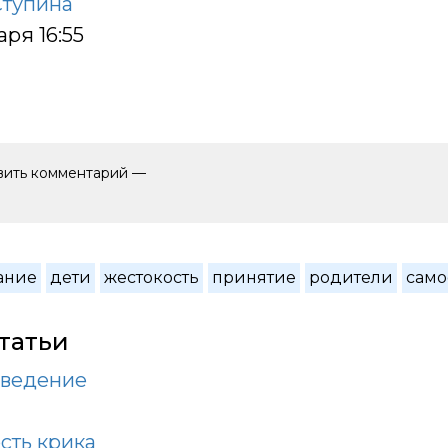
Ступина
аря 16:55
авить комментарий —
ание
дети
жестокость
принятие
родители
само
татьи
оведение
сть крика