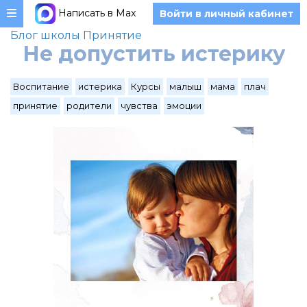
Написать в Max
Войти в личный кабинет
Блог школы Принятие
Не допустить истерику
Воспитание
истерика
Курсы
малыш
мама
плач
принятие
родители
чувства
эмоции