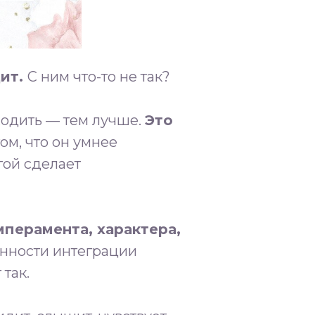
дит.
С ним что-то не так?
ходить — тем лучше.
Это
ом, что он умнее
гой сделает
мперамента, характера,
енности интеграции
так.