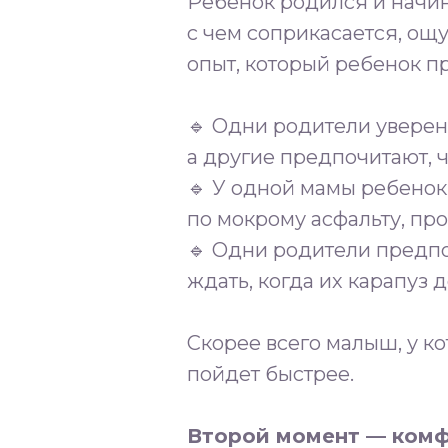
Ребенок родился и начина
с чем соприкасается, ощу
опыт, который ребенок пр
🔹 Одни родители уверен
а другие предпочитают, 
🔹 У одной мамы ребенок 
по мокрому асфальту, про
🔹 Одни родители предпоч
ждать, когда их карапуз 
Скорее всего малыш, у к
пойдет быстрее.
Второй момент — ком