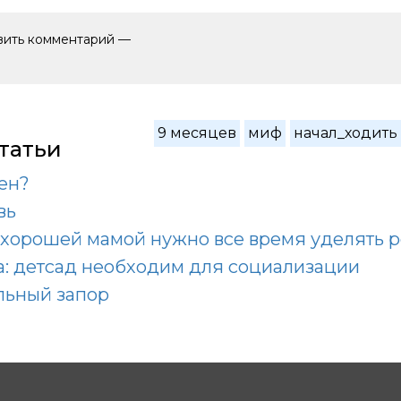
авить комментарий —
9 месяцев
миф
начал_ходить
татьи
ен?
вь
 хорошей мамой нужно все время уделять 
: детсад необходим для социализации
льный запор