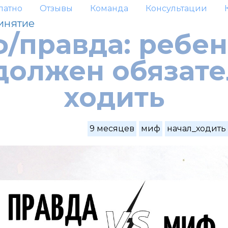
латно
Отзывы
Команда
Консультации
инятие
/правда: ребен
должен обязат
ходить
9 месяцев
миф
начал_ходить