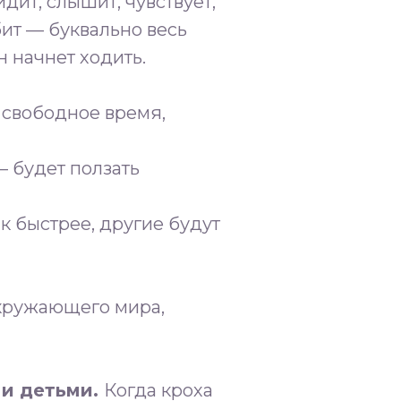
дит, слышит, чувствует,
бит — буквально весь
н начнет ходить.
 свободное время,
— будет ползать
к быстрее, другие будут
окружающего мира,
и детьми.
Когда кроха