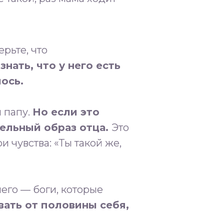
рьте, что
нать, что у него есть
.⁣⁣⠀⁣⁣
⠀
 папу.
Но если это
тельный образ отца.
Это
 чувства: «Ты такой же,
его — боги, которые
вать от половины себя,