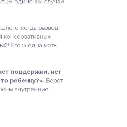
 Отцы-одиночки случай
шлого, когда развод
я консервативных
ый! Его ж одна мать
ает поддержки, нет
-то ребенку?».
Берет
можны внутренние