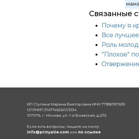
мам
Связанные с
Почему я к
Все лучшее 
Роль молод
"Плохое" п
Отвержени
ИП Ступина Марина Викторовна ИНН 771881197639
ОГРНИП 314774626001334
107076, г. Москва, ул. 1-я Боевская, д.2/12
Если есть вопросы, пишите на почту:
info@prinyatie.com
или
по ссылке