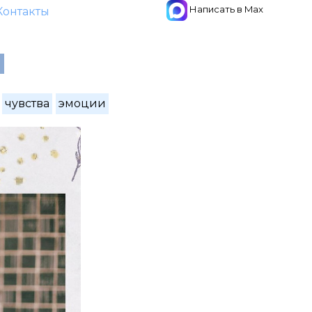
Написать в Max
Контакты
я
чувства
эмоции