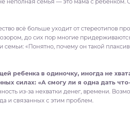
не неполная семья — это мама с ребенком.
⠀
ство всё больше уходит от стереотипов про
озором, до сих пор многие придерживаютс
 семьи: «Понятно, почему он такой плаксив
й ребенка в одиночку, иногда не хват
ных силах: «А смогу ли я одна дать что
нность из-за нехватки денег, времени. Воз
а и связанных с этим проблем.⁣⁣⠀⠀⁣⁣⠀
⠀⠀
⁣⁣⠀