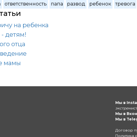
а
ответственность
папа
развод
ребенок
тревога
татьи
ричу на ребенка
- детям!
ого отца
оведение
е мамы
Мы в Inst
экстремист
Мы в Вко
Мы в Tele
Договор п
Политика 