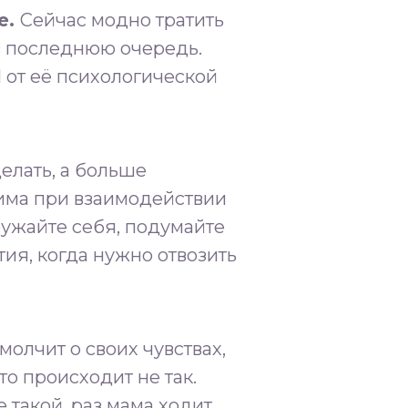
⁣⁣
Сейчас модно тратить
 в последнюю очередь.
И от её психологической
елать, а больше
дима при взаимодействии
ружайте себя, подумайте
ия, когда нужно отвозить
олчит о своих чувствах,
то происходит не так.
е такой, раз мама ходит