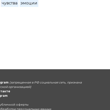
чувства
эмоции
agram
(запрещенная в РФ социальная сеть, признана
ской организацией)
нтакте
gram
убличной оферты
обработки персональных данных