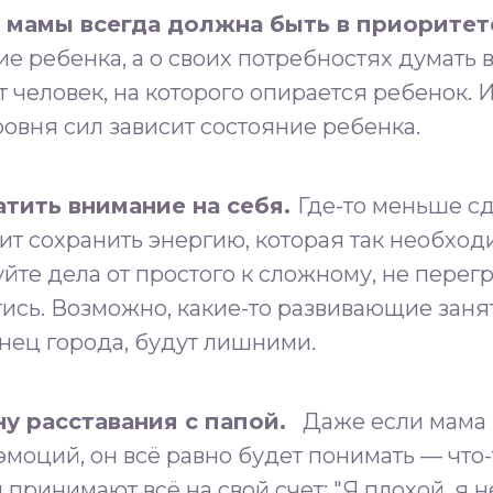
 мамы всегда должна быть в приоритете.
ие ребенка, а о своих потребностях думать
 человек, на которого опирается ребенок. 
ровня сил зависит состояние ребенка.⁣⁣⠀⠀⁣⁣⠀
тить внимание на себя.
Где-то меньше сд
лит сохранить энергию, которая так необхо
уйте дела от простого к сложному, не перег
ись. Возможно, какие-то развивающие занят
ец города, будут лишними.⁣⁣⠀⠀⁣⁣⠀
у расставания с папой
⁣⁣.
⠀Даже если мама м
эмоций, он всё равно будет понимать — что-
принимают всё на свой счет: "Я плохой, я н