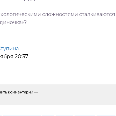
ихологическими сложностями сталкиваются
одиночка»?
Ступина
тября 20:37
авить комментарий —