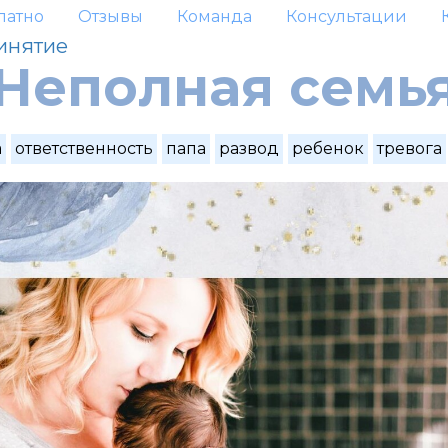
латно
Отзывы
Команда
Консультации
инятие
Неполная семь
а
ответственность
папа
развод
ребенок
тревога