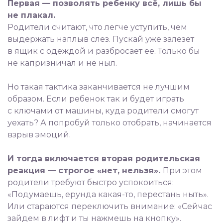
Первая — позволять ребенку всё, лишь бы
не плакал.
Родители считают, что легче уступить, чем
выдержать наплыв слез. Пускай уже залезет
в ящик с одеждой и разбросает ее. Только бы
не капризничал и не ныл.
⠀
Но такая тактика заканчивается не лучшим
образом. Если ребенок так и будет играть
с ключами от машины, куда родители смогут
уехать? А попробуй только отобрать, начинается
взрыв эмоций.
⠀
И тогда включается вторая родительская
реакция — строгое «нет, нельзя».
При этом
родители требуют быстро успокоиться:
«Подумаешь, ерунда какая-то, перестань ныть».
Или стараются переключить внимание: «Сейчас
зайдем в лифт и ты нажмешь на кнопку».