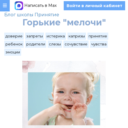
Написать в Max
Войти в личный кабинет
Блог школы Принятие
Горькие "мелочи"
доверие
запреты
истерика
капризы
принятие
ребенок
родители
слезы
сочувствие
чувства
эмоции